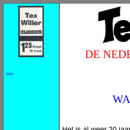
DE NED
home
WA
Het is al weer 20 jaa